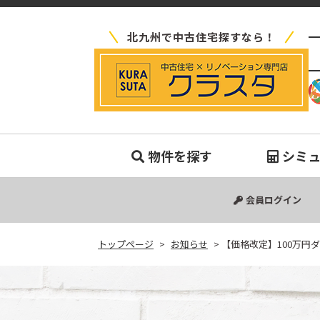
北九州で中古住宅探すなら！
【
物件を探す
シミ
中古マンション
中古一戸建て
新築一戸建て
土地
会員ログイン
トップページ
>
お知らせ
>
【価格改定】100万円