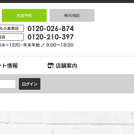
来店予約
無料相談
3LD･･･｜小倉南、八幡西、八幡東、小倉北、戸畑、門司、若松エリアの
ント情報
店舗案内