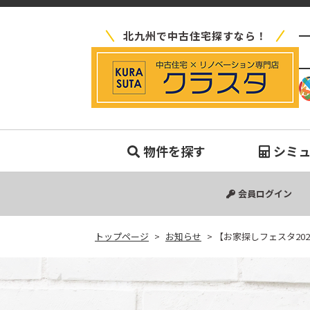
北九州で中古住宅探すなら！
【
物件を探す
シミ
中古マンション
中古一戸建て
新築一戸建て
土地
会員ログイン
トップページ
>
お知らせ
>
【お家探しフェスタ20