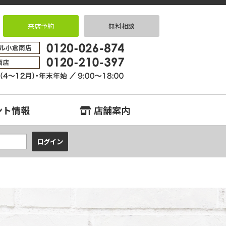
来店予約
無料相談
北、戸畑、門司、若松エリアの中古マンション、中古戸建、不動産のことなら
ント情報
店舗案内