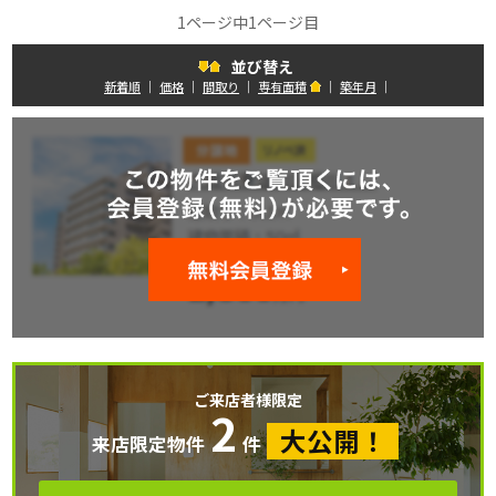
1ページ中1ページ目
並び替え
新着順
｜
価格
｜
間取り
｜
専有面積
｜
築年月
｜
ご来店者様限定
2
大公開！
来店限定物件
件