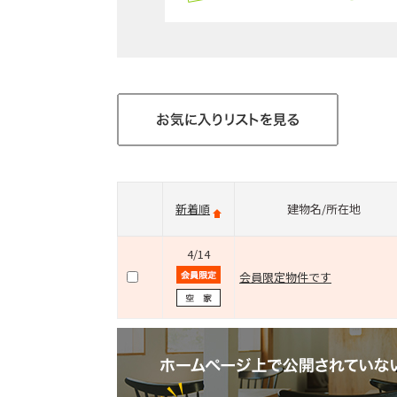
新着順
建物名/所在地
4/14
会員限定物件です