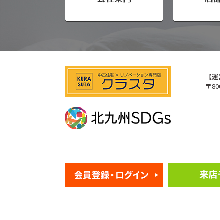
【運
〒80