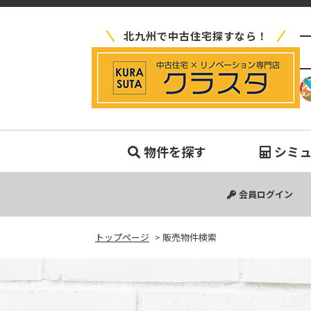
北九州で中古住宅探すなら！
販
物件を探す
シミ
中古マンション
中古一戸建て
新築一戸建て
土地
会員ログイン
トップページ
>
販売物件検索