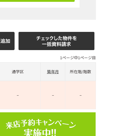
1ページ中1ページ目
通学区
築年月
所在階/階数
–
–
–
ホームページ上で公開
店舗限定の公開物件数
件
来店予約キャンペーン