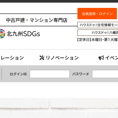
会員登録・ログイン
中古戸建・マンション専門店
売物件検索｜小倉南、八幡西、八幡東、小倉北、戸畑、門司、若松エリアの
ュレーション
リノベーション
イベ
ログインID
パスワード