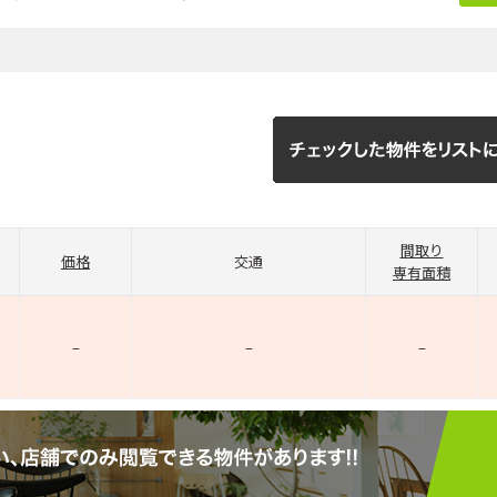
間取り
価格
交通
専有面積
–
–
–