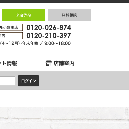
来店予約
無料相談
中古マンション、中古戸建、不動産のことなら『中古住宅専門店クラスタ～ク
ント情報
店舗案内