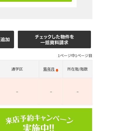
1ページ中1ページ目
通学区
築年月
所在階/階数
–
–
–
ホームページ上で公開
店舗限定の公開物件数
件
来店予約キャンペーン