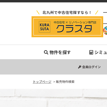
北九州で中古住宅探すなら！
販
物件を探す
シミ
中古マンション
中古一戸建て
新築一戸建て
土地
会員ログイン
トップページ
>
販売物件検索