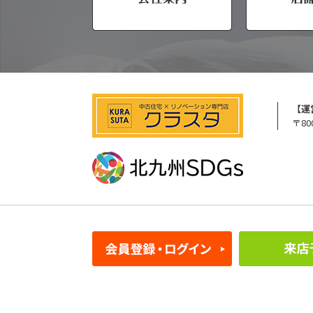
【運
〒80