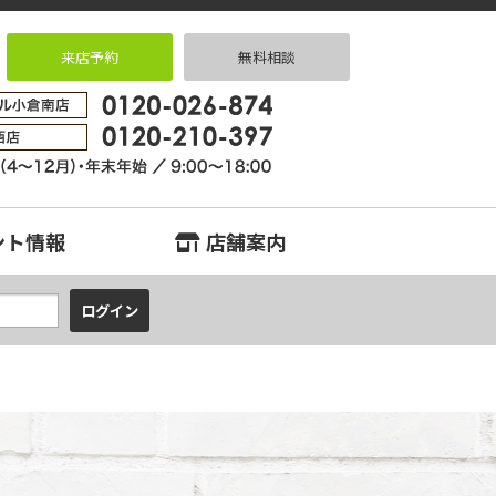
来店予約
無料相談
中古マンション、中古戸建、不動産のことなら『中古住宅専門店クラスタ～ク
ント情報
店舗案内