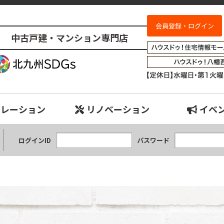
会員登録・ログイン
中古戸建・マンション専門店
売物件検索｜小倉南、八幡西、八幡東、小倉北、戸畑、門司、若松エリアの
ュレーション
リノベーション
イベ
ログインID
パスワード