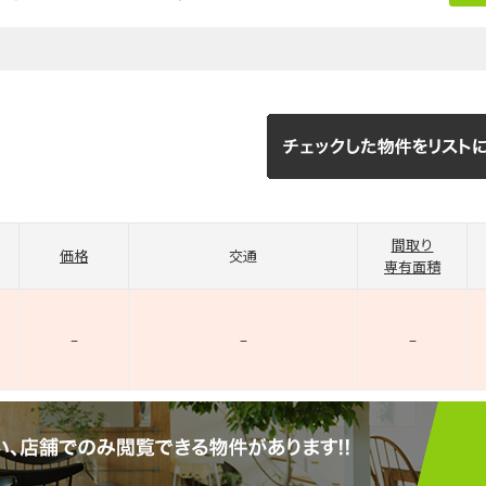
間取り
価格
交通
専有面積
–
–
–