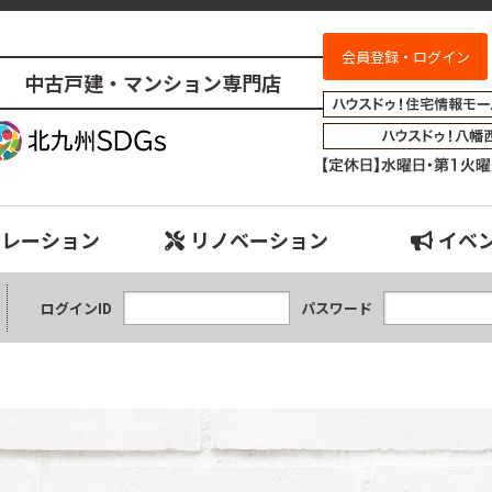
会員登録・ログイン
中古戸建・マンション専門店
売物件検索｜小倉南、八幡西、八幡東、小倉北、戸畑、門司、若松エリアの
ュレーション
リノベーション
イベ
ログインID
パスワード