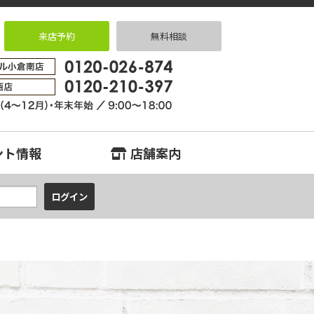
来店予約
無料相談
中古マンション、中古戸建、不動産のことなら『中古住宅専門店クラスタ～ク
ント情報
店舗案内