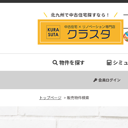
北九州で中古住宅探すなら！
販
物件を探す
シミ
中古マンション
中古一戸建て
新築一戸建て
土地
会員ログイン
トップページ
>
販売物件検索