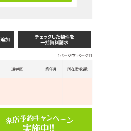
1ページ中1ページ目
通学区
築年月
所在階/階数
–
–
–
ホームページ上で公開
店舗限定の公開物件数
件
来店予約キャンペーン