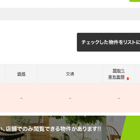
間取り
価格
交通
専有面積
–
–
–