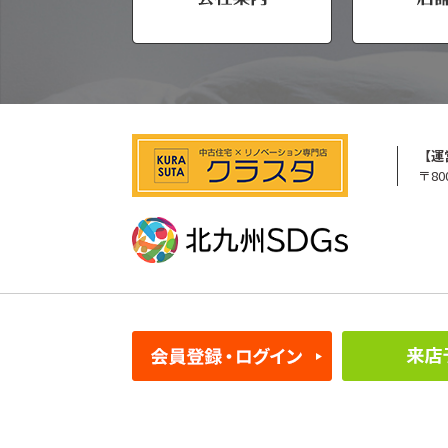
【運
〒80