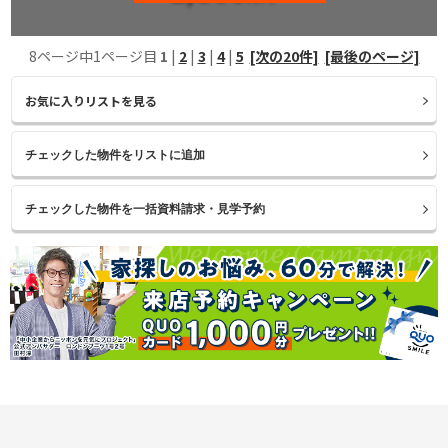
8ページ中1ページ目
1
|
2
|
3
|
4
|
5
[次の20件]
[最後のページ]
お気に入りリストを見る