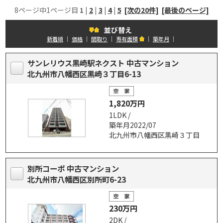
8ページ中1ページ目
1
|
2
|
3
|
4
|
5
[次の20件]
[最後のページ]
並び替え
新着順
｜
価格
｜
間取り
｜
専有面積
｜
築年月
｜
サンレリウス黒崎駅ネクスト 中古マンション
北九州市八幡西区黒崎３丁目6-13
1,820万円
1LDK /
築年月2022/07
北九州市八幡西区黒崎３丁目
別所コーポ 中古マンション
北九州市八幡西区別所町6-23
230万円
2DK /