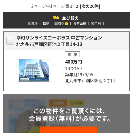
2ページ中1ページ目
1
|
2
[次の20件]
並び替え
新着順
｜
価格
｜
間取り
｜
専有面積
｜
築年月
｜
幸町サンライズコーポラス 中古マンション
北九州市戸畑区新池２丁目14-13
480万円
1ROOM /
築年月1979/05
北九州市戸畑区新池２丁目