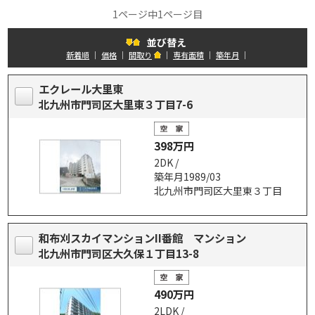
1ページ中1ページ目
並び替え
新着順
｜
価格
｜
間取り
｜
専有面積
｜
築年月
｜
エクレール大里東
北九州市門司区大里東３丁目7-6
398万円
2DK /
築年月1989/03
北九州市門司区大里東３丁目
和布刈スカイマンションII番館 マンション
北九州市門司区大久保１丁目13-8
490万円
2LDK /