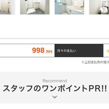
998
月々の支払い
万円
※上記支払例の借入