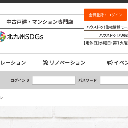
会員登録・ログイン
中古戸建・マンション専門店
原スカイマンション 中古マンション｜小倉南、八幡西、八幡東、小倉北、戸
ュレーション
リノベーション
イベ
ログインID
パスワード
ン