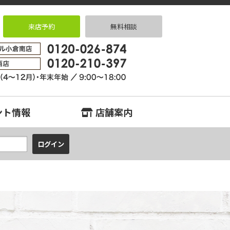
来店予約
無料相談
畑、門司、若松エリアの中古マンション、中古戸建、不動産のことなら『中
ント情報
店舗案内