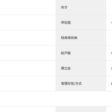
向き
所在階
駐車場有無
総戸数
積立金
管理形態/方式