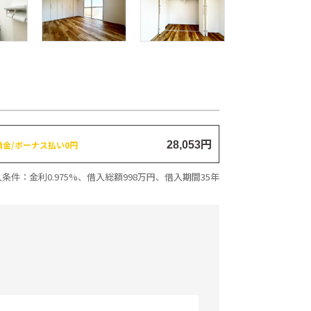
円
頭金/ボーナス払い0円
28,053
条件：金利0.975%、借入総額
998
万円、借入期間35年
セールスポイント