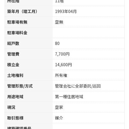
所在階
11階
築年月（竣工月）
1993年04月
駐車場有無
空無
駐車場料金
総戸数
80
管理費
7,700円
積立金
14,600円
土地権利
所有権
管理形態/方式
管理会社に全部委託/巡回
用途地域
第一種住居地域
現況
空家
取引態様
媒介
建築確認番号