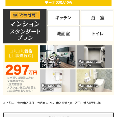
ボーナス払い0円
※上記支払例の借入条件：金利0.975%、借入総額2,087万円、借入期間35年