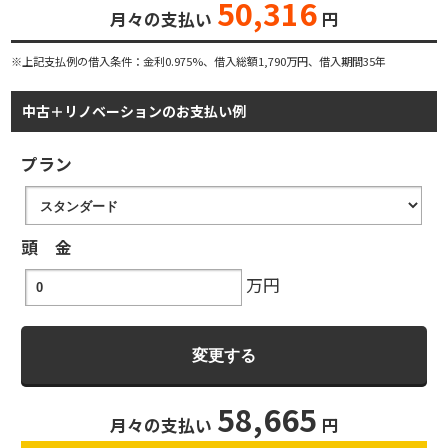
50,316
月々の支払い
円
※上記支払例の借入条件：金利0.975%、借入総額
1,790
万円、借入期間35年
中古＋リノベーションのお支払い例
プラン
頭 金
万円
58,665
月々の支払い
円