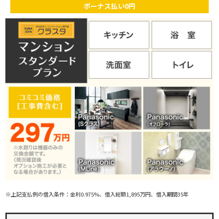
ボーナス払い0円
※上記支払例の借入条件：金利0.975%、借入総額1,895万円、借入期間35年