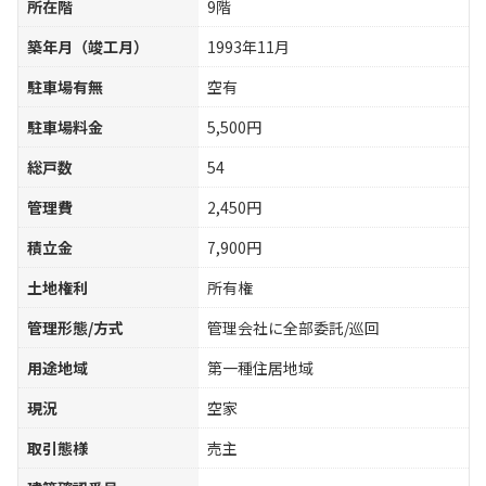
所在階
9階
築年月（竣工月）
1993年11月
駐車場有無
空有
駐車場料金
5,500円
総戸数
54
管理費
2,450円
積立金
7,900円
土地権利
所有権
管理形態/方式
管理会社に全部委託/巡回
用途地域
第一種住居地域
現況
空家
取引態様
売主