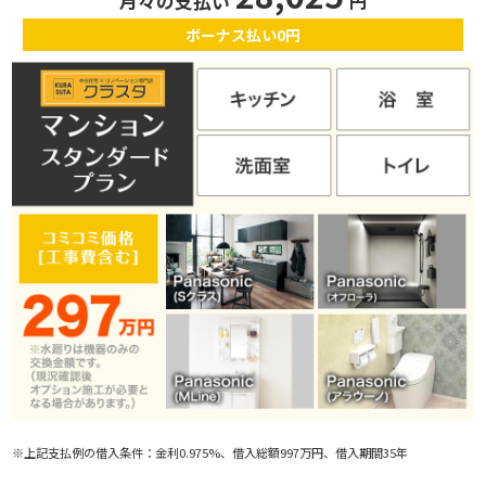
月々の支払い
円
ボーナス払い0円
※上記支払例の借入条件：金利0.975%、借入総額997万円、借入期間35年