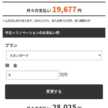
19,677
月々の支払い
円
※上記支払例の借入条件：金利0.975%、借入総額
700
万円、借入期間35年
中古＋リノベーションのお支払い例
プラン
頭 金
万円
28,025