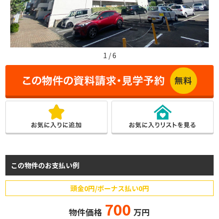
1
/
6
この物件のお支払い例
頭金0円/ボーナス払い0円
700
物件価格
万円