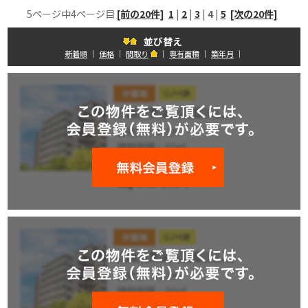
5ページ中4ページ目
[前の20件]
1
|
2
|
3
|
4
|
5
[次の20件]
並び替え
新着順
｜
価格
｜
間取り
｜
専有面積
｜
築年月
｜