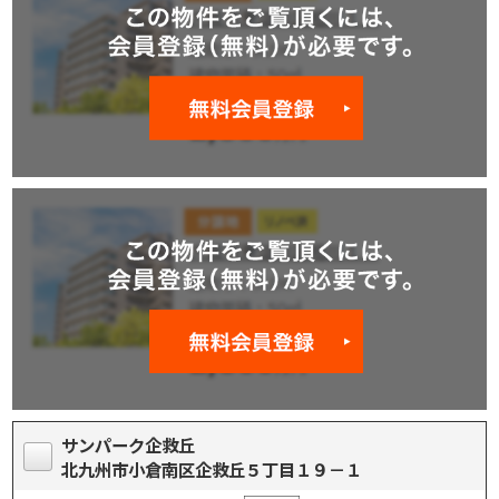
サンパーク企救丘
北九州市小倉南区企救丘５丁目１９－１