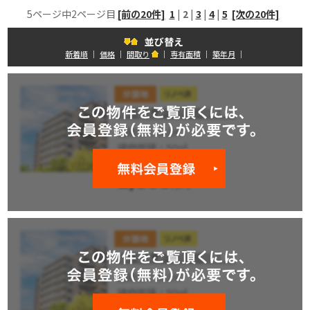
5ページ中2ページ目
[前の20件]
1
|
2
|
3
|
4
|
5
[次の20件]
並び替え
新着順
｜
価格
｜
間取り
｜
専有面積
｜
築年月
｜