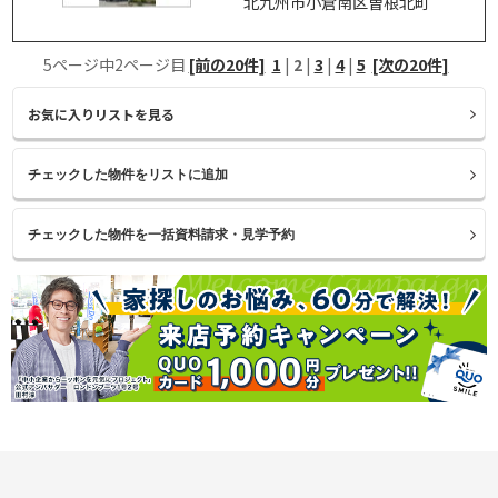
北九州市小倉南区曽根北町
5ページ中2ページ目
[前の20件]
1
|
2
|
3
|
4
|
5
[次の20件]
お気に入りリストを見る