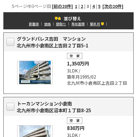
5ページ中3ページ目
[前の20件]
1
|
2
|
3
|
4
|
5
[次の20件]
並び替え
新着順
｜
価格
｜
間取り
｜
専有面積
｜
築年月
｜
グランドパレス吉田 マンション
北九州市小倉南区上吉田２丁目5-1
1,350万円
3LDK /
築年月1995/02
北九州市小倉南区上吉田２丁目
トーカンマンション小倉南
北九州市小倉南区沼本町１丁目8-25
830万円
3LDK /