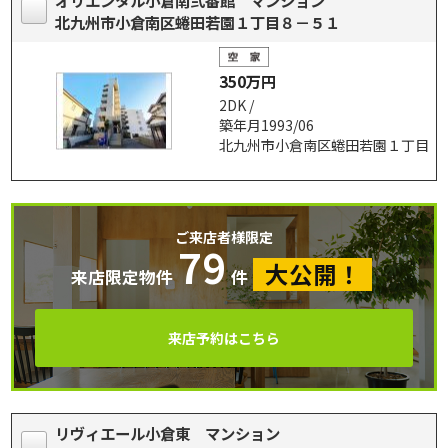
オリエンタル小倉南弐番館 マンション
北九州市小倉南区蜷田若園１丁目８－５１
350万円
2DK /
築年月1993/06
北九州市小倉南区蜷田若園１丁目
ご来店者様限定
79
大公開！
来店限定物件
件
来店予約はこちら
リヴィエール小倉東 マンション