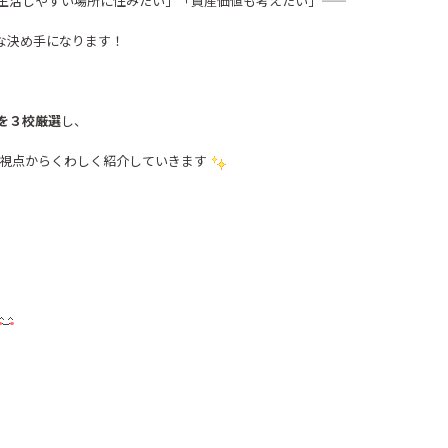
生活しやすい場所に住みたい」「資産価値も考えたい」——
な決め手になります！
を３校厳選
し、
視点からくわしく紹介していきます