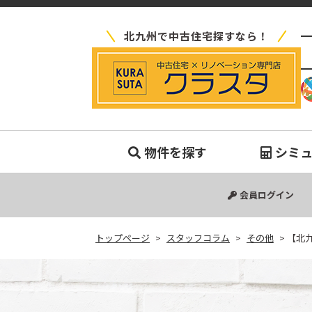
北九州で中古住宅探すなら！
【
物件を探す
シミ
中古マンション
中古一戸建て
新築一戸建て
土地
会員ログイン
トップページ
>
スタッフコラム
>
その他
>
【北