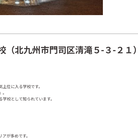
校（北九州市門司区清滝５-３-２１
気上位に入る学校です。
」。
る学校として知られています。
リアが多めです。