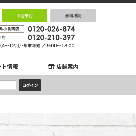
来店予約
無料相談
、門司、若松エリアの中古マンション、中古戸建、不動産のことなら『中古住
ント情報
店舗案内