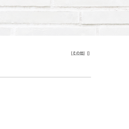
[
その他
]
[]