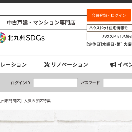
会員登録・ログイン
中古戸建・マンション専門店
北九州市門司区】人気の学区特集｜小倉南、八幡西、八幡東、小倉北、戸畑
ュレーション
リノベーション
イベ
ログインID
パスワード
九州市門司区】人気の学区特集