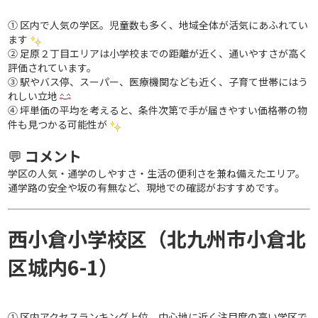
① 区内で人気の学区。児童数も多く、地域全体が活気にあふれてい
ます
② 足原２丁目エリアは小学校までの距離が近く、通いやすさが高く
評価されています。
③ 駅やバス停、スーパー、医療機関なども近く、子育て世帯にはう
れしい立地
④ 坪単価の平均を考えると、条件次第で手が届きやすい価格帯の物
件も見つかる可能性が
💬
コメント
学区の人気・通学のしやすさ・生活の便利さを兼ね備えたエリア。
通学路の安全や坂の有無など、現地での確認がおすすめです。
西小倉小学校区（北九州市小倉北
区城内6-1）
① 区内アクセスランキング上位。中心地に近く注目度の高い学区で